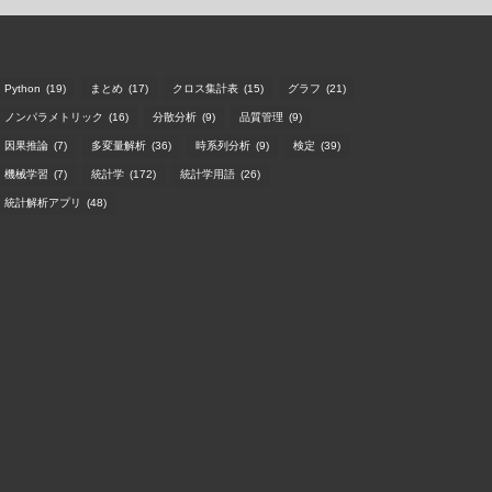
Python
(19)
まとめ
(17)
クロス集計表
(15)
グラフ
(21)
ノンパラメトリック
(16)
分散分析
(9)
品質管理
(9)
因果推論
(7)
多変量解析
(36)
時系列分析
(9)
検定
(39)
機械学習
(7)
統計学
(172)
統計学用語
(26)
統計解析アプリ
(48)