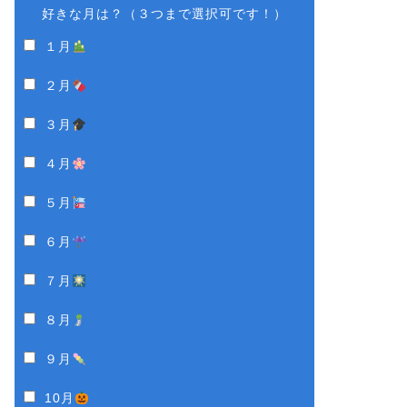
好きな月は？（３つまで選択可です！）
１月
２月
３月
４月
５月
６月
７月
８月
９月
10月