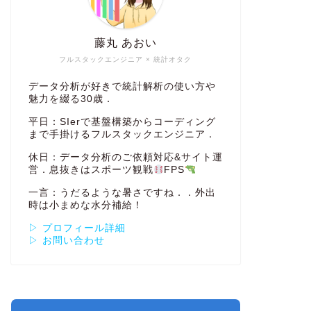
藤丸 あおい
フルスタックエンジニア × 統計オタク
データ分析が好きで統計解析の使い方や
魅力を綴る30歳．
平日：SIerで基盤構築からコーディング
まで手掛けるフルスタックエンジニア．
休日：データ分析のご依頼対応&サイト運
営．息抜きはスポーツ観戦
FPS
一言：うだるような暑さですね．．外出
時は小まめな水分補給！
▷ プロフィール詳細
▷ お問い合わせ