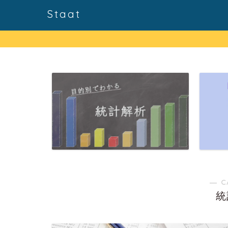
Staat
― C
統