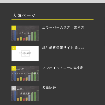
人気ページ
エラーバーの見方・書き方
1
統計解析情報サイト Staat
2
マンホイットニーのU検定
3
多重比較
4