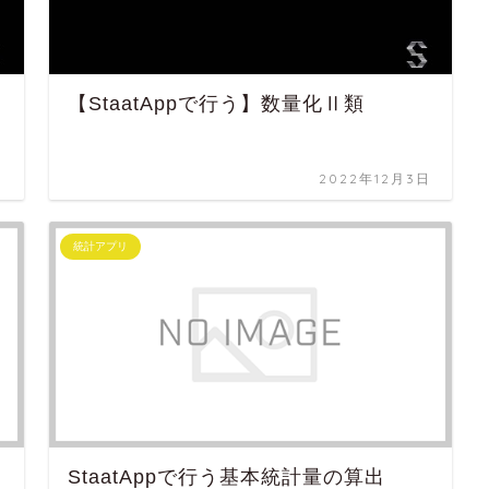
【StaatAppで行う】数量化Ⅱ類
日
2022年12月3日
統計アプリ
StaatAppで行う基本統計量の算出