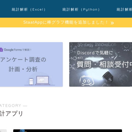
統計解析（Excel）
統計解析（Python）
統計解
StaatAppに棒グラフ機能を追加しました！
ATEGORY ―
計アプリ