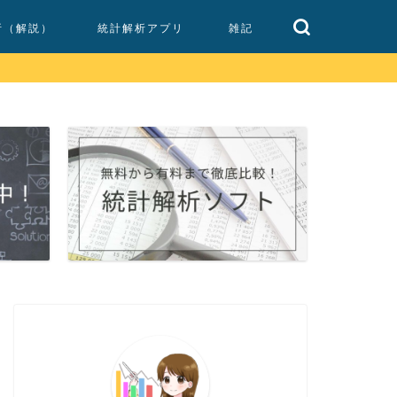
析（解説）
統計解析アプリ
雑記