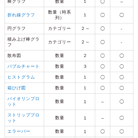
棒グラフ
数量
１
◯
–
数量（時系
折れ線グラフ
１
◯
◯
列）
円グラフ
カテゴリー
２～
◯
‐
積み上げ棒グラ
カテゴリー
２～
◯
‐
フ
散布図
数量
２
◯
◯
バブルチャート
数量
３
◯
◯
ヒストグラム
数量
１
◯
◯
箱ひげ図
数量
１
◯
◯
バイオリンプロ
数量
1
–
◯
ット
ストリッププロ
数量
1
–
◯
ット
エラーバー
数量
1
◯
◯