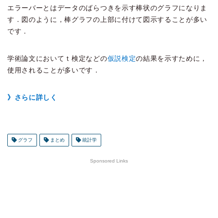
エラーバーとはデータのばらつきを示す棒状のグラフになりま
す．図のように，棒グラフの上部に付けて図示することが多い
です．
学術論文においてｔ検定などの
仮説検定
の結果を示すために，
使用されることが多いです．
》さらに詳しく
グラフ
まとめ
統計学
Sponsored Links