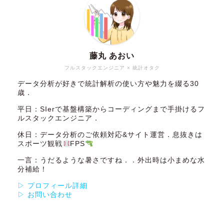
藤丸 あおい
フルスタックエンジニア × 統計オタク
データ分析が好きで統計解析の使い方や魅力を綴る30
歳．
平日：SIerで基盤構築からコーディングまで手掛けるフ
ルスタックエンジニア．
休日：データ分析のご依頼対応&サイト運営．息抜きは
スポーツ観戦
FPS
一言：うだるような暑さですね．．外出時は小まめな水
分補給！
▷ プロフィール詳細
▷ お問い合わせ