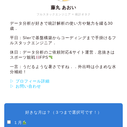
藤丸 あおい
フルスタックエンジニア × 統計オタク
データ分析が好きで統計解析の使い方や魅力を綴る30
歳．
平日：SIerで基盤構築からコーディングまで手掛けるフ
ルスタックエンジニア．
休日：データ分析のご依頼対応&サイト運営．息抜きは
スポーツ観戦
FPS
一言：うだるような暑さですね．．外出時は小まめな水
分補給！
▷ プロフィール詳細
▷ お問い合わせ
好きな月は？（３つまで選択可です！）
１月