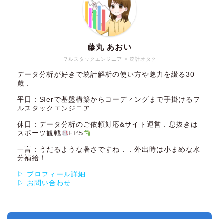
藤丸 あおい
フルスタックエンジニア × 統計オタク
データ分析が好きで統計解析の使い方や魅力を綴る30
歳．
平日：SIerで基盤構築からコーディングまで手掛けるフ
ルスタックエンジニア．
休日：データ分析のご依頼対応&サイト運営．息抜きは
スポーツ観戦
FPS
一言：うだるような暑さですね．．外出時は小まめな水
分補給！
▷ プロフィール詳細
▷ お問い合わせ