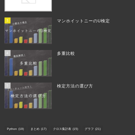
3
マンホイットニーのU検定
4
多重比較
5
検定方法の選び方
Python
(19)
まとめ
(17)
クロス集計表
(15)
グラフ
(21)