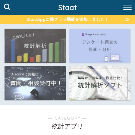
Staat
StaatAppに棒グラフ機能を追加しました！
― CATEGORY ―
統計アプリ