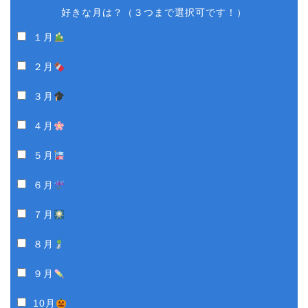
好きな月は？（３つまで選択可です！）
１月
２月
３月
４月
５月
６月
７月
８月
９月
10月