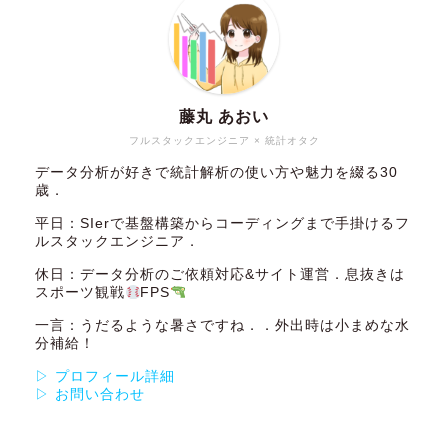
藤丸 あおい
フルスタックエンジニア × 統計オタク
データ分析が好きで統計解析の使い方や魅力を綴る30
歳．
平日：SIerで基盤構築からコーディングまで手掛けるフ
ルスタックエンジニア．
休日：データ分析のご依頼対応&サイト運営．息抜きは
スポーツ観戦
FPS
一言：うだるような暑さですね．．外出時は小まめな水
分補給！
▷ プロフィール詳細
▷ お問い合わせ