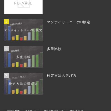
3
マンホイットニーのU検定
4
多重比較
5
検定方法の選び方
Python
(19)
まとめ
(17)
クロス集計表
(15)
グラフ
(21)