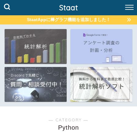
Staat
StaatAppに棒グラフ機能を追加しました！
― CATEGORY ―
Python