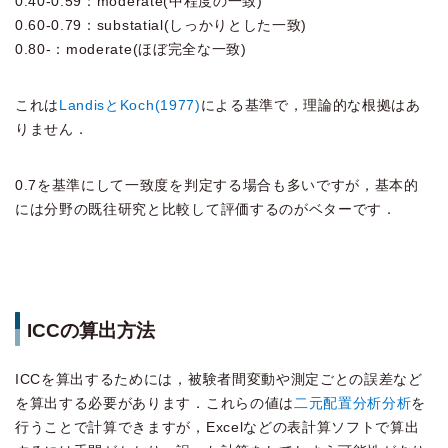
0.40-0.59：moderate(中程度の一致)
0.60-0.79：substatial(しっかりとした一致)
0.80-：moderate(ほぼ完全な一致)
これは
LandisとKoch(1977)
による基準で，理論的な根拠はあ
りません．
0.7を基準にして一致度を判定する場合も多いですが，基本的
には分野の既往研究と比較して評価するのがベターです．
ICCの算出方法
ICCを算出するためには，被験者間変動や測定ごとの誤差など
を算出する必要があります．これらの値は
二元配置分析分析
を
行うことで計算できますが，Excelなどの表計算ソフトで算出