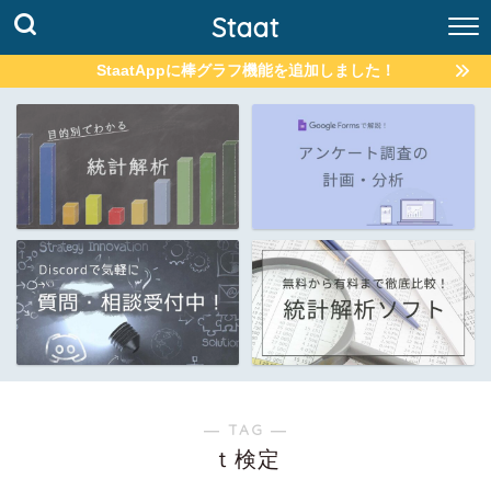
Staat
StaatAppに棒グラフ機能を追加しました！
― TAG ―
ｔ検定