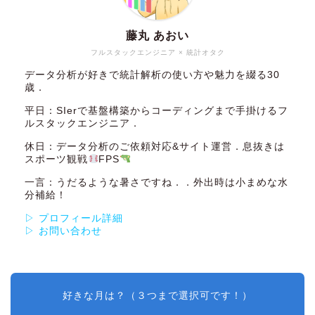
藤丸 あおい
フルスタックエンジニア × 統計オタク
データ分析が好きで統計解析の使い方や魅力を綴る30
歳．
平日：SIerで基盤構築からコーディングまで手掛けるフ
ルスタックエンジニア．
休日：データ分析のご依頼対応&サイト運営．息抜きは
スポーツ観戦
FPS
一言：うだるような暑さですね．．外出時は小まめな水
分補給！
▷ プロフィール詳細
▷ お問い合わせ
好きな月は？（３つまで選択可です！）