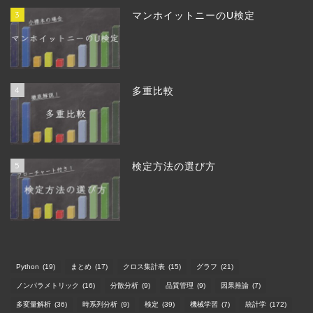
3
マンホイットニーのU検定
4
多重比較
5
検定方法の選び方
Python
(19)
まとめ
(17)
クロス集計表
(15)
グラフ
(21)
ノンパラメトリック
(16)
分散分析
(9)
品質管理
(9)
因果推論
(7)
多変量解析
(36)
時系列分析
(9)
検定
(39)
機械学習
(7)
統計学
(172)