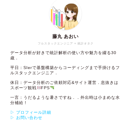
藤丸 あおい
フルスタックエンジニア × 統計オタク
データ分析が好きで統計解析の使い方や魅力を綴る30
歳．
平日：SIerで基盤構築からコーディングまで手掛けるフ
ルスタックエンジニア．
休日：データ分析のご依頼対応&サイト運営．息抜きは
スポーツ観戦
FPS
一言：うだるような暑さですね．．外出時は小まめな水
分補給！
▷ プロフィール詳細
▷ お問い合わせ