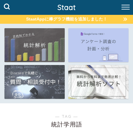
Staat
StaatAppに棒グラフ機能を追加しました！
― TAG ―
統計学用語