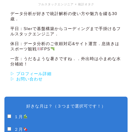
フルスタックエンジニア × 統計オタク
データ分析が好きで統計解析の使い方や魅力を綴る30
歳．
平日：SIerで基盤構築からコーディングまで手掛けるフ
ルスタックエンジニア．
休日：データ分析のご依頼対応&サイト運営．息抜きは
スポーツ観戦
FPS
一言：うだるような暑さですね．．外出時は小まめな水
分補給！
▷ プロフィール詳細
▷ お問い合わせ
好きな月は？（３つまで選択可です！）
１月
２月