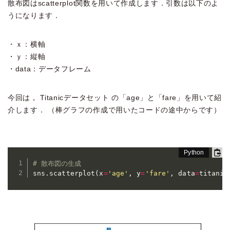
散布図はscatterplot関数を用いて作成します．引数は以下のよ
うになります．
・ｘ：横軸
・ｙ：縦軸
・data：データフレーム
今回は， Titanicデータセット の「age」と「fare」を用いて紹
介します． （棒グラフの作成で用いたコードの途中からです）
# 散布図の生成
sns
.
scatterplot
(
x
=
'age'
,
 y
=
'fare'
,
 data
=
titanic