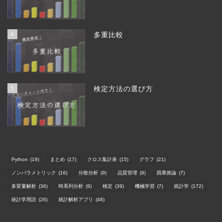
4
多重比較
5
検定方法の選び方
Python
(19)
まとめ
(17)
クロス集計表
(15)
グラフ
(21)
ノンパラメトリック
(16)
分散分析
(9)
品質管理
(9)
因果推論
(7)
多変量解析
(36)
時系列分析
(9)
検定
(39)
機械学習
(7)
統計学
(172)
統計学用語
(26)
統計解析アプリ
(48)