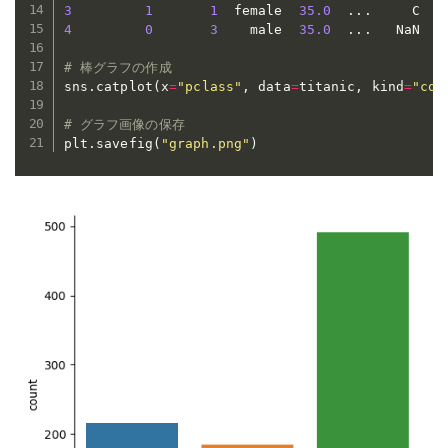
3
1
1
  female  
35.0
.
.
.
     C  S
4
0
3
    male  
35.0
.
.
.
   NaN  S
# 棒グラフの作成
sns
.
catplot
(
x
=
"pclass"
,
 data
=
titanic
,
 kind
=
"cou
# グラフ画像の保存
plt
.
savefig
(
"graph.png"
)