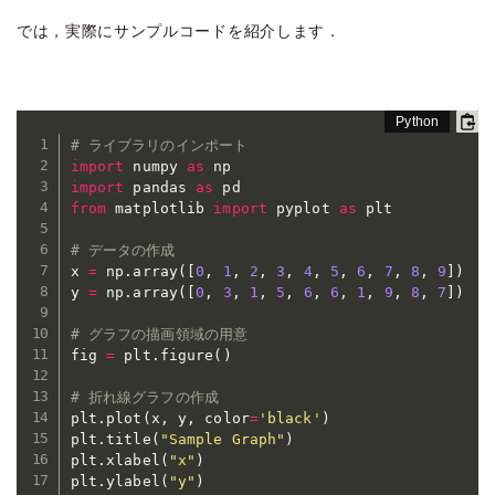
では，実際にサンプルコードを紹介します．
# ライブラリのインポート
import
 numpy 
as
import
 pandas 
as
from
 matplotlib 
import
 pyplot 
as
 plt

# データの作成
x 
=
 np
.
array
(
[
0
,
1
,
2
,
3
,
4
,
5
,
6
,
7
,
8
,
9
]
)
y 
=
 np
.
array
(
[
0
,
3
,
1
,
5
,
6
,
6
,
1
,
9
,
8
,
7
]
)
# グラフの描画領域の用意
fig 
=
 plt
.
figure
(
)
# 折れ線グラフの作成
plt
.
plot
(
x
,
 y
,
 color
=
'black'
)
plt
.
title
(
"Sample Graph"
)
plt
.
xlabel
(
"x"
)
plt
.
ylabel
(
"y"
)