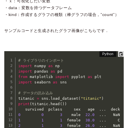
・ｘ：可視化したい変数
・data：変数を持つデータフレーム
・kind：作成するグラフの種類（棒グラフの場合，”count”）
サンプルコードと生成されたグラフ画像がこちらです．
# ライブラリのインポート
import
 numpy 
as
import
 pandas 
as
from
 matplotlib 
import
 pyplot 
as
import
 seaborn 
as
 sns

# データの読み込み
titanic 
=
 sns
.
load_dataset
(
"titanic"
)
print
(
titanic
.
head
(
)
)
   survived  pclass     sex   age  
.
.
.
0
0
3
    male  
22.0
.
.
.
   NaN  S
1
1
1
  female  
38.0
.
.
.
     C   
2
1
3
  female  
26.0
.
.
.
   NaN  S