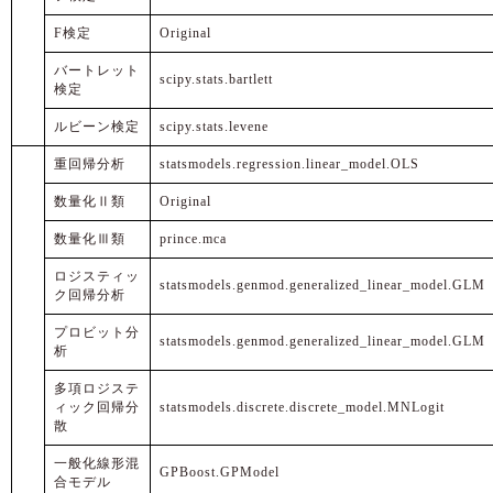
F検定
Original
バートレット
scipy.stats.bartlett
検定
ルビーン検定
scipy.stats.levene
重回帰分析
statsmodels.regression.linear_model.OLS
数量化Ⅱ類
Original
数量化Ⅲ類
prince.mca
ロジスティッ
statsmodels.genmod.generalized_linear_model.GLM
ク回帰分析
プロビット分
statsmodels.genmod.generalized_linear_model.GLM
析
多項ロジステ
ィック回帰分
statsmodels.discrete.discrete_model.MNLogit
散
一般化線形混
GPBoost.GPModel
合モデル