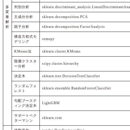
多
判別分析
sklearn.discriminant_analysis.LinearDiscriminantAna
変
量
主成分分析
sklearn.decomposition.PCA
解
析
因子分析
sklearn.decomposition.FactorAnalysis
構造方程式モ
semopy
デリング
KMeans法
sklearn.cluster.KMeans
階層クラスタ
scipy.cluster.hierarchy
ー分析
決定木
sklearn.tree.DecisionTreeClassifier
ランダムフォ
sklearn.ensemble.RandomForestClassifier
レスト
勾配ブーステ
LightGBM
ィング決定木
サポートベク
sklearn.svm
ターマシン