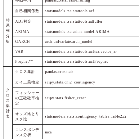
移動平均
pandas.DataFrame.rolling
自己相関係数
statsmodels.tsa.stattools.acf
時
ADF検定
statsmodels.tsa.stattools.adfuller
系
列
ARIMA
statsmodels.tsa.arima.model.ARIMA
分
析
GARCH
arch.univariate.arch_model
VAR
statsmodels.tsa.stattools.acf
tsa.vector_ar
Prophet**
statsmodels.tsa.stattools.acf
Prophet
クロス集計
pandas.crosstab
カイ二乗検定
scipy.stats.chi2_contingency
ク
フィッシャー
ロ
の正確確率検
scipy.stats.fisher_exact
ス
定
集
計
オッズ比とリ
表
statsmodels.stats.contingency_tables.Table2x2
スク比
コレスポンデ
mca
ンス分析