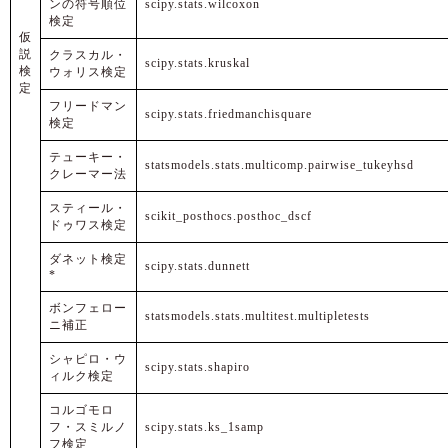
ンの符号順位
scipy.stats.wilcoxon
検定
仮
説
クラスカル・
scipy.stats.kruskal
検
ウォリス検定
定
フリードマン
scipy.stats.friedmanchisquare
検定
テューキー・
statsmodels.stats.multicomp.pairwise_tukeyhsd
クレーマー法
スティール・
scikit_posthocs.posthoc_dscf
ドゥワス検定
ダネット検定
scipy.stats.dunnett
*
ボンフェロー
statsmodels.stats.multitest.multipletests
ニ補正
シャピロ・ウ
scipy.stats.shapiro
ィルク検定
コルゴモロ
フ・スミルノ
scipy.stats.ks_1samp
フ検定