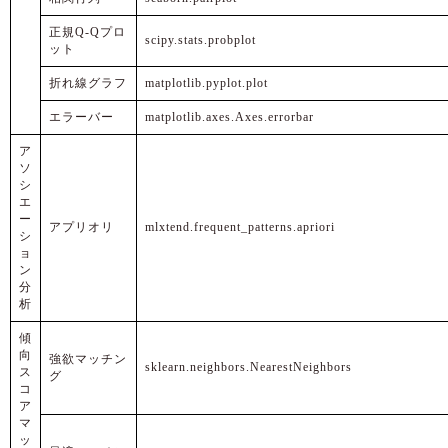
正規Q-Qプロ
scipy.stats.probplot
ット
折れ線グラフ
matplotlib.pyplot.plot
エラーバー
matplotlib.axes.Axes.errorbar
ア
ソ
シ
エ
ー
アプリオリ
mlxtend.frequent_patterns.apriori
シ
ョ
ン
分
析
傾
向
強欲マッチン
sklearn.neighbors.NearestNeighbors
ス
グ
コ
ア
マ
ッ