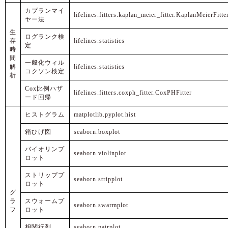
カプランマイ
lifelines.fitters.kaplan_meier_fitter.KaplanMeierFitte
ヤー法
生
ログランク検
存
lifelines.statistics
定
時
間
一般化ウィル
解
lifelines.statistics
コクソン検定
析
Cox比例ハザ
lifelines.fitters.coxph_fitter.CoxPHFitter
ード回帰
ヒストグラム
matplotlib.pyplot.hist
箱ひげ図
seaborn.boxplot
バイオリンプ
seaborn.violinplot
ロット
ストリッププ
seaborn.stripplot
ロット
グ
ラ
スウォームプ
seaborn.swarmplot
フ
ロット
相関行列
seaborn.pairplot