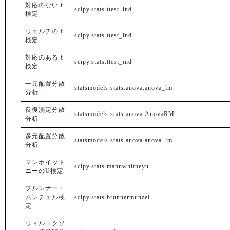
対応のないｔ
scipy.stats.ttest_ind
検定
ウェルチのｔ
scipy.stats.ttest_ind
検定
対応のあるｔ
scipy.stats.ttest_ind
検定
一元配置分散
statsmodels.stats.anova.anova_lm
分析
反復測定分散
statsmodels.stats.anova.AnovaRM
分析
多元配置分散
statsmodels.stats.anova.anova_lm
分析
マンホイット
scipy.stats.mannwhitneyu
ニーのU検定
ブルンナー・
ムンチェル検
scipy.stats.brunnermunzel
定
ウィルコクソ