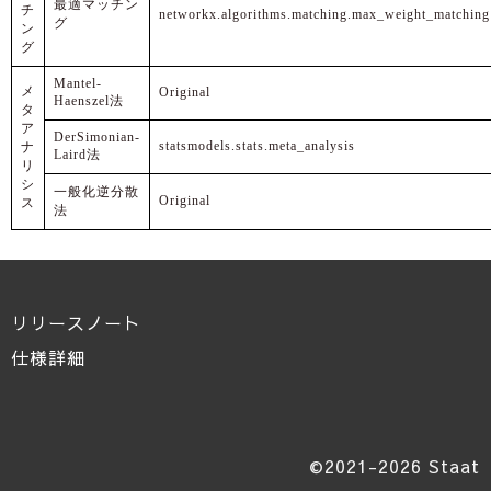
最適マッチン
チ
networkx.algorithms.matching.max_weight_matching
グ
ン
グ
Mantel-
メ
Original
Haenszel法
タ
ア
DerSimonian-
statsmodels.stats.meta_analysis
ナ
Laird法
リ
シ
一般化逆分散
Original
ス
法
リリースノート
仕様詳細
©2021-2026 Staat