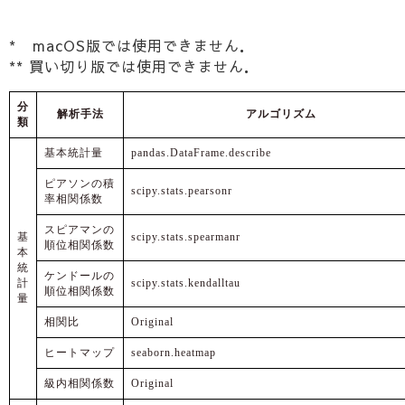
* macOS版では使用できません．
** 買い切り版では使用できません．
分
解析手法
アルゴリズム
類
基本統計量
pandas.DataFrame.describe
ピアソンの積
scipy.stats.pearsonr
率相関係数
スピアマンの
基
scipy.stats.spearmanr
順位相関係数
本
統
ケンドールの
計
scipy.stats.kendalltau
順位相関係数
量
相関比
Original
ヒートマップ
seaborn.heatmap
級内相関係数
Original